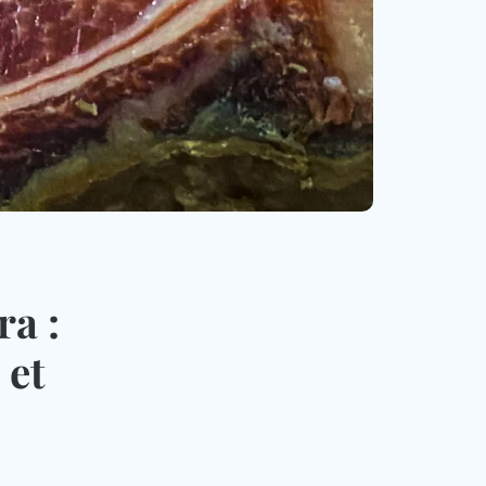
ra :
 et