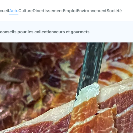
cueil
Actu
Culture
Divertissement
Emploi
Environnement
Société
 conseils pour les collectionneurs et gourmets