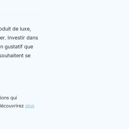
duit de luxe,
er. Investir dans
an gustatif que
souhaitent se
tions qui
s découvrirez
plus