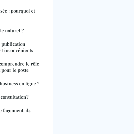
sée : pourquoi et
de naturel ?
 publication
 et inconvénients
 comprendre le rôle
t pour le poste
usiness en ligne ?
éconsultation ?
 façonnent-ils