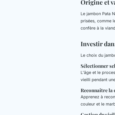
Origine et v
Le jambon Pata Ne
prisées, comme le
confère à la vian
Investir dan
Le choix du jambo
Sélectionner sel
L'âge et le proce
vieilli pendant u
Reconnaître la 
Apprenez à reconn
couleur et le mar
Gestion du viei