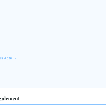
les Actu →
également