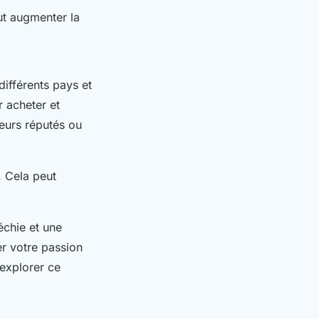
eut augmenter la
ifférents pays et
 acheter et
seurs réputés ou
. Cela peut
échie et une
er votre passion
'explorer ce