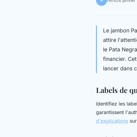
R
rémi
28 janvier
Le jambon Pat
attire l'atte
le Pata Negra
financier. Ce
lancer dans c
Labels de qu
Identifiez les lab
garantissent l'aut
d'explications
sur 