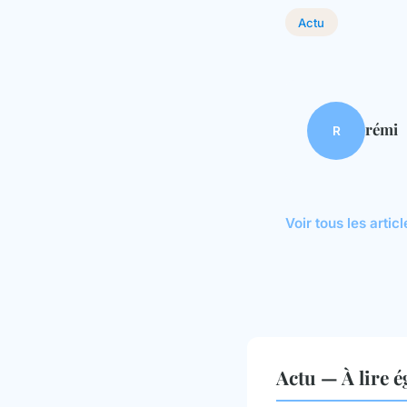
Actu
rémi
R
Voir tous les artic
Actu — À lire 