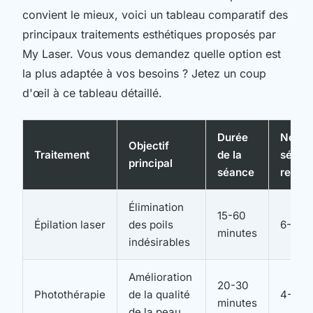
convient le mieux, voici un tableau comparatif des
principaux traitements esthétiques proposés par
My Laser. Vous vous demandez quelle option est
la plus adaptée à vos besoins ? Jetez un coup
d'œil à ce tableau détaillé.
Durée
Nombr
Objectif
Traitement
de la
séanc
principal
séance
reco
Élimination
15-60
Épilation laser
des poils
6-8 s
minutes
indésirables
Amélioration
20-30
Photothérapie
de la qualité
4-6 s
minutes
de la peau