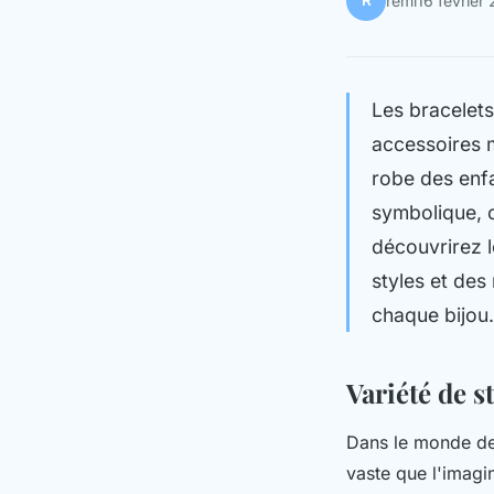
R
rémi
16 février
Les bracelets
accessoires m
robe des enfa
symbolique, c
découvrirez l
styles et des
chaque bijou.
Variété de s
Dans le monde des
vaste que l'imagin