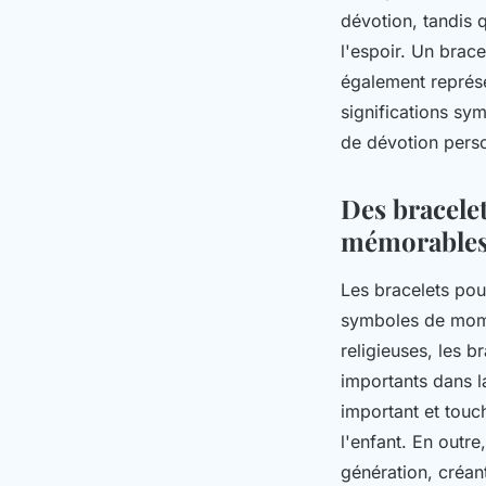
dévotion, tandis 
l'espoir. Un brac
également représen
significations sy
de dévotion perso
Des bracele
mémorable
Les bracelets pou
symboles de momen
religieuses, les 
importants dans l
important et touch
l'enfant. En outr
génération, créant