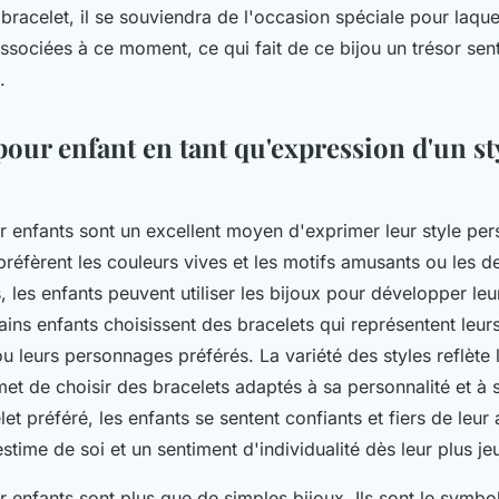
bracelet, il se souviendra de l'occasion spéciale pour laquell
ssociées à ce moment, ce qui fait de ce bijou un trésor sent
.
pour enfant en tant qu'expression d'un st
r enfants sont un excellent moyen d'exprimer leur style per
préfèrent les couleurs vives et les motifs amusants ou les d
s, les enfants peuvent utiliser les bijoux pour développer leur
tains enfants choisissent des bracelets qui représentent leurs 
ou leurs personnages préférés. La variété des styles reflète l
rmet de choisir des bracelets adaptés à sa personnalité et à 
let préféré, les enfants se sentent confiants et fiers de leu
stime de soi et un sentiment d'individualité dès leur plus j
 enfants sont plus que de simples bijoux. Ils sont le symbol