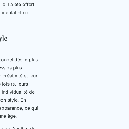
e il a été offert
imental et un
yle
sonnel dès le plus
essins plus
 créativité et leur
loisirs, leurs
'individualité de
son style. En
r apparence, ce qui
eune âge.
e de l'amitié, de