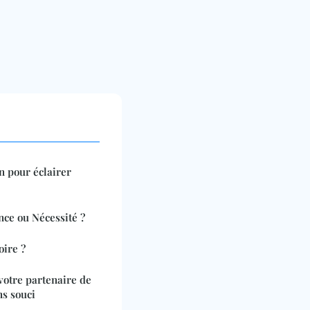
n pour éclairer
nce ou Nécessité ?
oire ?
 votre partenaire de
ns souci