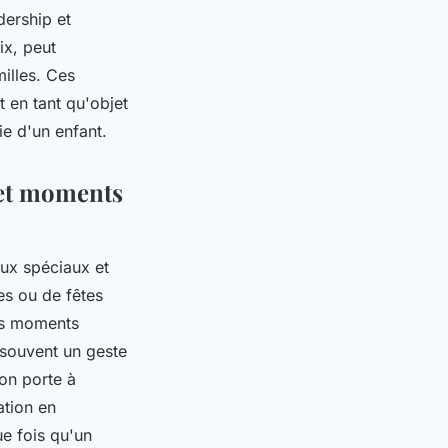
dership et
ix, peut
milles. Ces
 en tant qu'objet
ie d'un enfant.
 et moments
aux spéciaux et
es ou de fêtes
des moments
 souvent un geste
'on porte à
ation en
ue fois qu'un