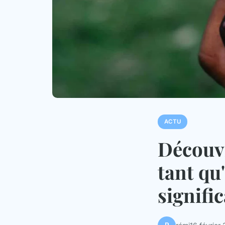
ACTU
Découvr
tant qu
signific