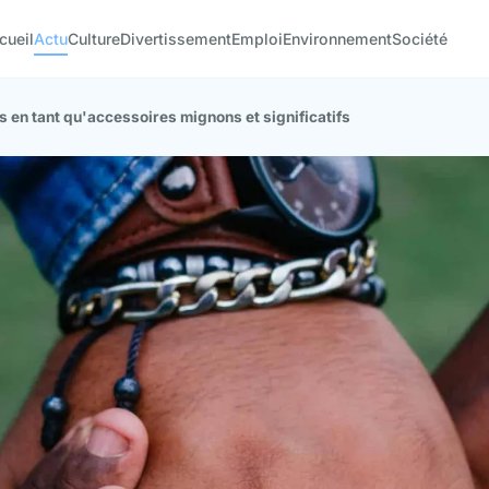
cueil
Actu
Culture
Divertissement
Emploi
Environnement
Société
 en tant qu'accessoires mignons et significatifs