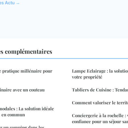
les Actu →
es complémentaires
e pratique millénaire pour
Lampe Eclairage : la solutio
votre propriété
linaire avec un couteau
Tabliers de Cuisine : Tenda
Comment valoriser le territ
odales : La solution idéale
ts en commun
Conciergerie à la rochelle :
confiance pour un séjour sa
 un camping dans les