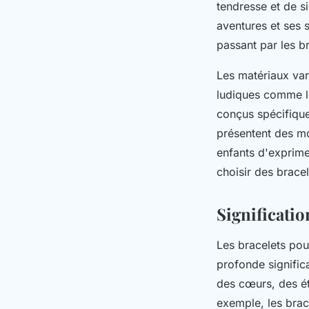
tendresse et de s
aventures et ses s
passant par les b
Les matériaux va
ludiques comme le
conçus spécifique
présentent des mot
enfants d'exprimer
choisir des bracel
Significati
Les bracelets pou
profonde signific
des cœurs, des ét
exemple, les brac